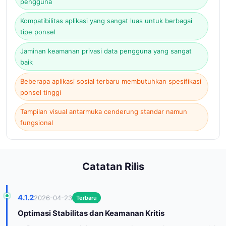
pengguna
Kompatibilitas aplikasi yang sangat luas untuk berbagai
tipe ponsel
Jaminan keamanan privasi data pengguna yang sangat
baik
Beberapa aplikasi sosial terbaru membutuhkan spesifikasi
ponsel tinggi
Tampilan visual antarmuka cenderung standar namun
fungsional
Catatan Rilis
4.1.2
2026-04-23
Terbaru
Optimasi Stabilitas dan Keamanan Kritis