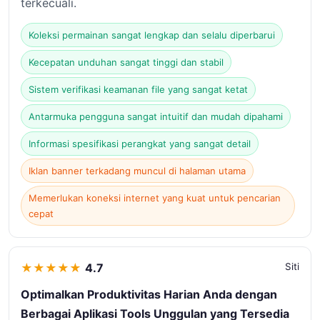
terkecuali.
Koleksi permainan sangat lengkap dan selalu diperbarui
Kecepatan unduhan sangat tinggi dan stabil
Sistem verifikasi keamanan file yang sangat ketat
Antarmuka pengguna sangat intuitif dan mudah dipahami
Informasi spesifikasi perangkat yang sangat detail
Iklan banner terkadang muncul di halaman utama
Memerlukan koneksi internet yang kuat untuk pencarian
cepat
★
★
★
★
★
4.7
Siti
Optimalkan Produktivitas Harian Anda dengan
Berbagai Aplikasi Tools Unggulan yang Tersedia