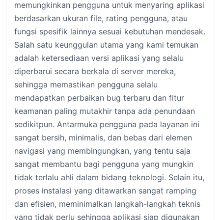
memungkinkan pengguna untuk menyaring aplikasi
berdasarkan ukuran file, rating pengguna, atau
fungsi spesifik lainnya sesuai kebutuhan mendesak.
Salah satu keunggulan utama yang kami temukan
adalah ketersediaan versi aplikasi yang selalu
diperbarui secara berkala di server mereka,
sehingga memastikan pengguna selalu
mendapatkan perbaikan bug terbaru dan fitur
keamanan paling mutakhir tanpa ada penundaan
sedikitpun. Antarmuka pengguna pada layanan ini
sangat bersih, minimalis, dan bebas dari elemen
navigasi yang membingungkan, yang tentu saja
sangat membantu bagi pengguna yang mungkin
tidak terlalu ahli dalam bidang teknologi. Selain itu,
proses instalasi yang ditawarkan sangat ramping
dan efisien, meminimalkan langkah-langkah teknis
yang tidak perlu sehingga aplikasi siap digunakan