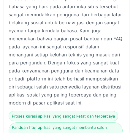
bahasa yang baik pada antarmuka situs tersebut
sangat memudahkan pengguna dari berbagai latar
belakang sosial untuk bernavigasi dengan sangat
nyaman tanpa kendala bahasa. Kami juga
menemukan bahwa bagian pusat bantuan dan FAQ
pada layanan ini sangat responsif dalam
menangani setiap keluhan teknis yang masuk dari
para pengunduh. Dengan fokus yang sangat kuat
pada kenyamanan pengguna dan keamanan data
pribadi, platform ini telah berhasil memposisikan
diri sebagai salah satu penyedia layanan distribusi
aplikasi sosial yang paling tepercaya dan paling
modern di pasar aplikasi saat ini.
Proses kurasi aplikasi yang sangat ketat dan terpercaya
Panduan fitur aplikasi yang sangat membantu calon