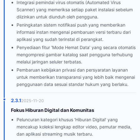
Integrasi pemindai virus otomatis (Automated Virus
Scanner) yang memeriksa setiap paket instalasi sebelum
diizinkan untuk diunduh oleh pengguna.
Peningkatan sistem notifikasi push yang memberikan
informasi instan mengenai pembaruan versi terbaru dari
aplikasi yang sudah terinstal di perangkat.
Penyediaan fitur 'Mode Hemat Data' yang secara otomatis
mengompresi gambar katalog saat pengguna terhubung
melalui jaringan seluler terbatas.
Pembaruan kebijakan privasi dan persyaratan layanan
untuk memberikan transparansi yang lebih baik mengenai
penggunaan data sesuai standar hukum yang berlaku.
2.3.1
2025-11-20
Fokus Hiburan Digital dan Komunitas
Peluncuran kategori khusus 'Hiburan Digital' yang
mencakup koleksi lengkap editor video, pemutar media,
dan aplikasi streaming musik terbaru.