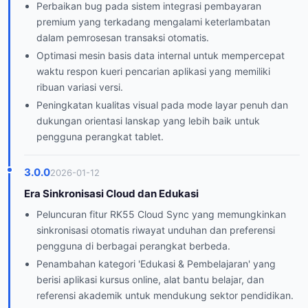
Perbaikan bug pada sistem integrasi pembayaran
premium yang terkadang mengalami keterlambatan
dalam pemrosesan transaksi otomatis.
Optimasi mesin basis data internal untuk mempercepat
waktu respon kueri pencarian aplikasi yang memiliki
ribuan variasi versi.
Peningkatan kualitas visual pada mode layar penuh dan
dukungan orientasi lanskap yang lebih baik untuk
pengguna perangkat tablet.
3.0.0
2026-01-12
Era Sinkronisasi Cloud dan Edukasi
Peluncuran fitur RK55 Cloud Sync yang memungkinkan
sinkronisasi otomatis riwayat unduhan dan preferensi
pengguna di berbagai perangkat berbeda.
Penambahan kategori 'Edukasi & Pembelajaran' yang
berisi aplikasi kursus online, alat bantu belajar, dan
referensi akademik untuk mendukung sektor pendidikan.