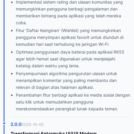
Implementasi sistem rating dan ulasan komunitas yang
memungkinkan pengguna berbagi pengalaman dan
memberikan bintang pada aplikasi yang telah mereka
coba.
Fitur 'Daftar Keinginan' (Wishlist) yang memungkinkan
pengguna menyimpan aplikasi favorit untuk diunduh di
kemudian hari saat terhubung ke jaringan Wi-Fi.
Optimasi penggunaan daya baterai pada aplikasi RK55
agar lebih hemat saat digunakan untuk menjelajahi
katalog dalam waktu yang lama.
Penyempurnaan algoritma pengurutan ulasan untuk
menampilkan komentar yang paling membantu dan
relevan di bagian atas halaman aplikasi.
Penambahan fitur berbagi aplikasi ke media sosial dengan
satu klik untuk memudahkan pengguna
merekomendasikan perangkat lunak kepada teman.
2.0.0
2025-10-05
Transformasi Antarmuka UI/UX Modern