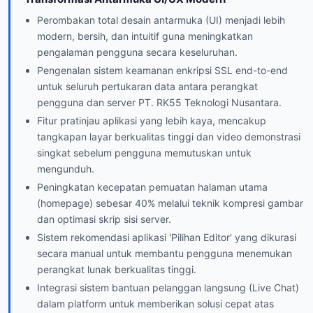
Perombakan total desain antarmuka (UI) menjadi lebih
modern, bersih, dan intuitif guna meningkatkan
pengalaman pengguna secara keseluruhan.
Pengenalan sistem keamanan enkripsi SSL end-to-end
untuk seluruh pertukaran data antara perangkat
pengguna dan server PT. RK55 Teknologi Nusantara.
Fitur pratinjau aplikasi yang lebih kaya, mencakup
tangkapan layar berkualitas tinggi dan video demonstrasi
singkat sebelum pengguna memutuskan untuk
mengunduh.
Peningkatan kecepatan pemuatan halaman utama
(homepage) sebesar 40% melalui teknik kompresi gambar
dan optimasi skrip sisi server.
Sistem rekomendasi aplikasi 'Pilihan Editor' yang dikurasi
secara manual untuk membantu pengguna menemukan
perangkat lunak berkualitas tinggi.
Integrasi sistem bantuan pelanggan langsung (Live Chat)
dalam platform untuk memberikan solusi cepat atas