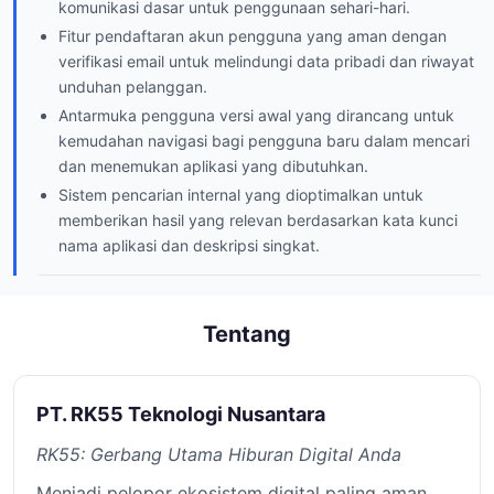
komunikasi dasar untuk penggunaan sehari-hari.
Fitur pendaftaran akun pengguna yang aman dengan
verifikasi email untuk melindungi data pribadi dan riwayat
unduhan pelanggan.
Antarmuka pengguna versi awal yang dirancang untuk
kemudahan navigasi bagi pengguna baru dalam mencari
dan menemukan aplikasi yang dibutuhkan.
Sistem pencarian internal yang dioptimalkan untuk
memberikan hasil yang relevan berdasarkan kata kunci
nama aplikasi dan deskripsi singkat.
Tentang
PT. RK55 Teknologi Nusantara
RK55: Gerbang Utama Hiburan Digital Anda
Menjadi pelopor ekosistem digital paling aman