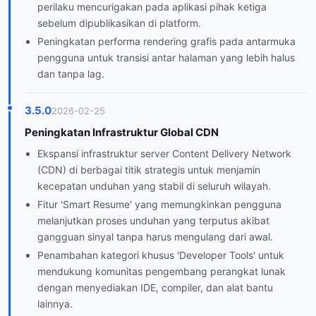
perilaku mencurigakan pada aplikasi pihak ketiga
sebelum dipublikasikan di platform.
Peningkatan performa rendering grafis pada antarmuka
pengguna untuk transisi antar halaman yang lebih halus
dan tanpa lag.
3.5.0
2026-02-25
Peningkatan Infrastruktur Global CDN
Ekspansi infrastruktur server Content Delivery Network
(CDN) di berbagai titik strategis untuk menjamin
kecepatan unduhan yang stabil di seluruh wilayah.
Fitur 'Smart Resume' yang memungkinkan pengguna
melanjutkan proses unduhan yang terputus akibat
gangguan sinyal tanpa harus mengulang dari awal.
Penambahan kategori khusus 'Developer Tools' untuk
mendukung komunitas pengembang perangkat lunak
dengan menyediakan IDE, compiler, dan alat bantu
lainnya.