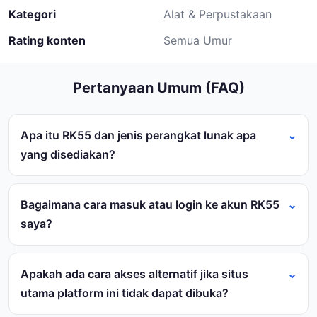
Kategori
Alat & Perpustakaan
Rating konten
Semua Umur
Pertanyaan Umum (FAQ)
Apa itu RK55 dan jenis perangkat lunak apa
yang disediakan?
Bagaimana cara masuk atau login ke akun RK55
saya?
Apakah ada cara akses alternatif jika situs
utama platform ini tidak dapat dibuka?