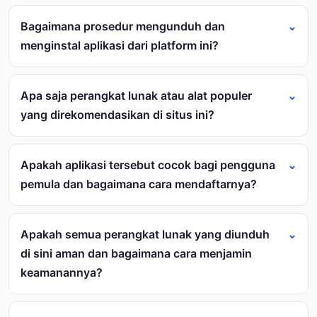
Bagaimana prosedur mengunduh dan
menginstal aplikasi dari platform ini?
Apa saja perangkat lunak atau alat populer
yang direkomendasikan di situs ini?
Apakah aplikasi tersebut cocok bagi pengguna
pemula dan bagaimana cara mendaftarnya?
Apakah semua perangkat lunak yang diunduh
di sini aman dan bagaimana cara menjamin
keamanannya?