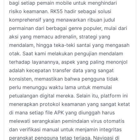
bagi setiap pemain mobile untuk menghindari
risiko keamanan. RK55 hadir sebagai solusi
komprehensif yang menawarkan ribuan judul
permainan dari berbagai genre populer, mulai dari
aksi yang memacu adrenalin, strategi yang
mendalam, hingga teka-teki santai yang mengasah
otak. Saat kami melakukan pengujian mendalam
terhadap layanannya, aspek yang paling menonjol
adalah kecepatan transfer data yang sangat
konsisten, memastikan bahwa pengguna tidak
perlu menunggu waktu lama untuk memulai
petualangan digital mereka. Selain itu, platform ini
menerapkan protokol keamanan yang sangat ketat
di mana setiap file APK yang diunggah harus
melewati serangkaian pemindaian virus otomatis
dan verifikasi manual untuk menjamin integritas
perangkat pengguna tetap terjaga. Navigasi di