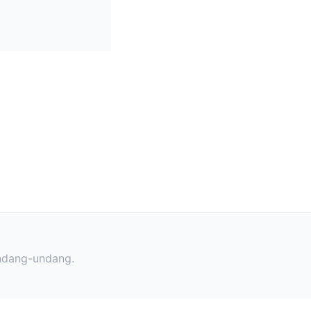
undang-undang.