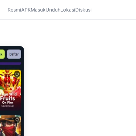
Resmi
APK
Masuk
Unduh
Lokasi
Diskusi