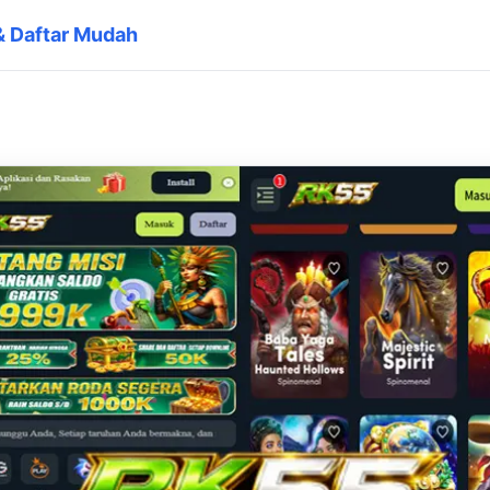
& Daftar Mudah