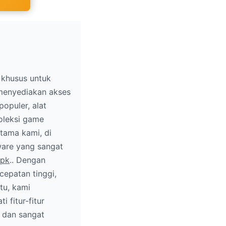
 khusus untuk
 menyediakan akses
populer, alat
koleksi game
tama kami, di
lware yang sangat
apk
.. Dengan
epatan tinggi,
itu, kami
 fitur-fitur
, dan sangat